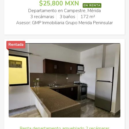
$25,800 MXN
EN RENTA
Departamento en Campestre, Mérida
3 recámaras
3 baños
172 m²
Asesor: GMP Inmobiliaria Grupo Merida Peninsular
Rentada
Renta departamento amueblado 2 recámaras