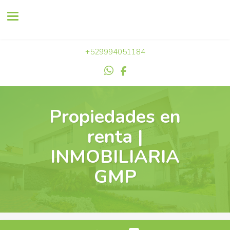
Toggle navigation
+529994051184
Propiedades en
renta |
INMOBILIARIA
GMP