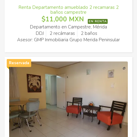
Renta Departamento amueblado 2 recamaras 2
baños campestre
$11,000 MXN
EN RENTA
Departamento en Campestre, Mérida
DDJ
2 recámaras
2 baños
Asesor: GMP Inmobiliaria Grupo Merida Peninsular
Reservada