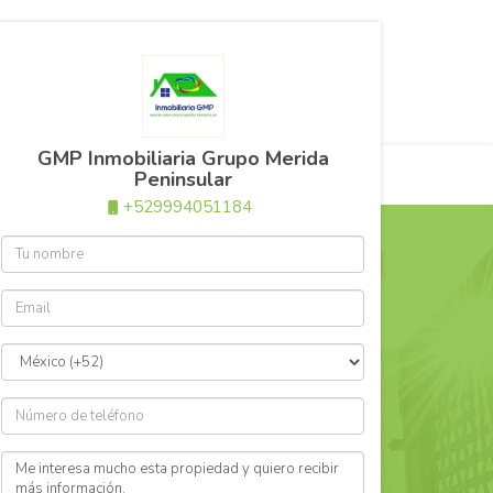
+529994051184
inmobiliariagrupo.gmp@gmail.com
GMP Inmobiliaria Grupo Merida
a página 3
Peninsular
+529994051184
$4,500 MXN
Rentada
en
enta