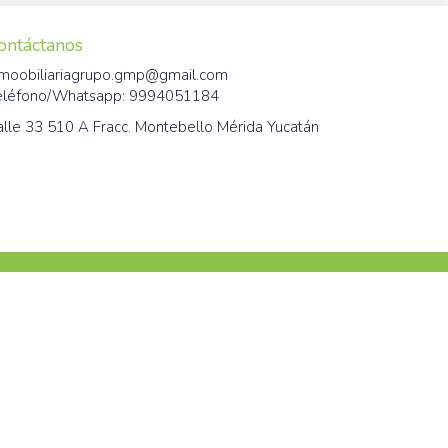
ontáctanos
nmoobiliariagrupo.gmp@gmail.com
eléfono/Whatsapp: 9994051184
alle 33 510 A Fracc. Montebello Mérida Yucatán
Powered by
EasyBroker