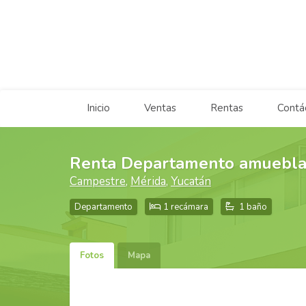
Inicio
Ventas
Rentas
Contá
Renta Departamento amuebla
Campestre
,
Mérida
,
Yucatán
Departamento
1 recámara
1 baño
Fotos
Mapa