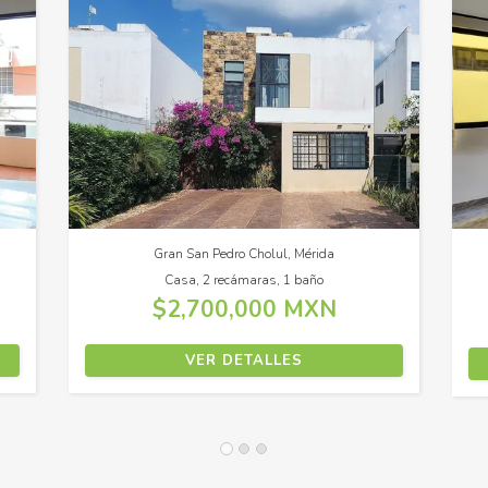
Tlajomulco Centro, Tlajomulco de Zúñiga
Oficina
$21,000 MXN
VER DETALLES