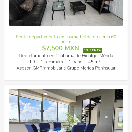
Renta departamento en churnad Hidalgo cerca 60
norte
$7,500 MXN
EN RENTA
Departamento en Chuburna de Hidalgo, Mérida
LL9
1 recámara
1 baño
45 m²
Asesor: GMP Inmobiliaria Grupo Merida Peninsular