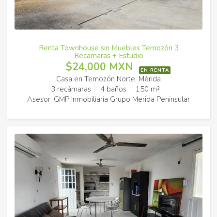
Renta Townhouse sin Muebles Temozón 3
Recamaras + Estudio
$24,000 MXN
EN RENTA
Casa en Temozón Norte, Mérida
3 recámaras
4 baños
150 m²
Asesor: GMP Inmobiliaria Grupo Merida Peninsular