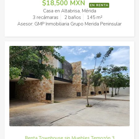
$18,500 MXN
EN RENTA
Casa en Altabrisa, Mérida
3 recámaras
2 baños
145 m²
Asesor: GMP Inmobiliaria Grupo Merida Peninsular
Renta Townhouse sin Muebles Temozón 3