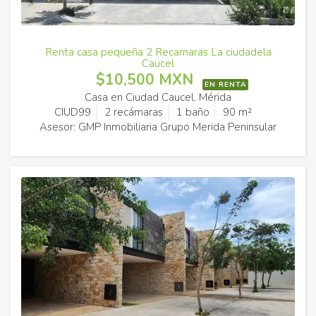
Renta casa pequeña 2 Recamaras La ciudadela
Caucel
$10,500 MXN
EN RENTA
Casa en Ciudad Caucel, Mérida
CIUD99
2 recámaras
1 baño
90 m²
Asesor: GMP Inmobiliaria Grupo Merida Peninsular