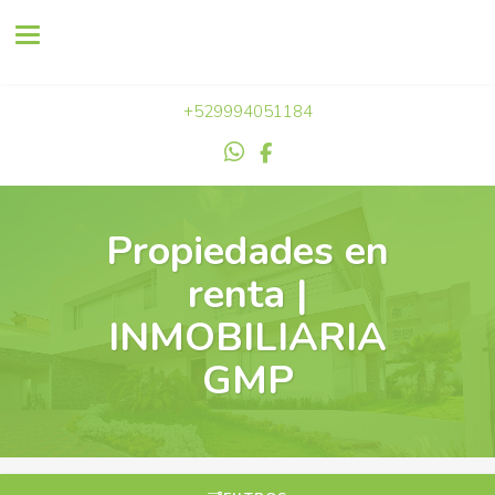
Toggle navigation
+529994051184
Propiedades en
renta |
INMOBILIARIA
GMP