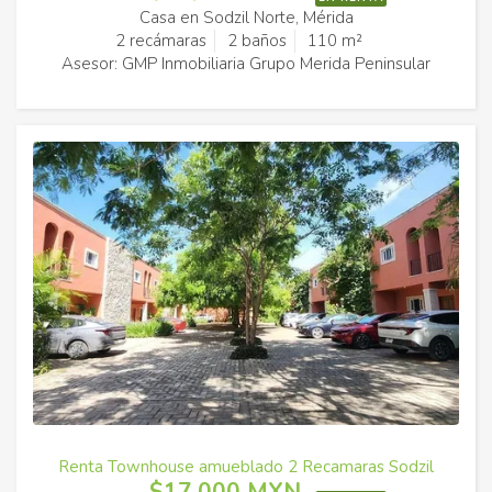
Casa en Sodzil Norte, Mérida
2 recámaras
2 baños
110 m²
Asesor: GMP Inmobiliaria Grupo Merida Peninsular
Renta Townhouse amueblado 2 Recamaras Sodzil