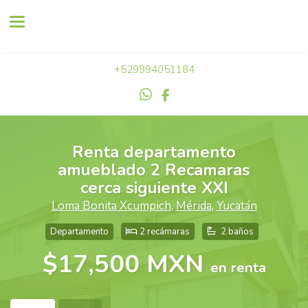
Toggle navigation
+529994051184
Renta departamento
amueblado 2 Recamaras
cerca siguiente XXI
Loma Bonita Xcumpich
,
Mérida
,
Yucatán
Departamento
2 recámaras
2 baños
$17,500 MXN
en renta