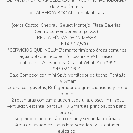
DEPARTAMENTO AMUEBLADO en XCUMPICH-CHUBURNA
de 2 Recámaras
con ALBERCA SOCIAL – en planta alta
(cerca Costco, Chedraui Select Montejo, Plaza Galerias,
Centro Convenciones Siglo XXI)
== RENTA MÍNIMA DE 12 MESES ==
---------RENTA $17,500.- -
_*SERVICIOS QUE INCLUYE*: mantenimiento áreas comunes,
agua potable, recolección basura y WIFI Basico
Contactar al Asesor para Citas al WhatsApp *99*
94*05*11*84
-Sala Comedor con mini Split, ventilador de techo, Pantalla
TV Smart
-Cocina con gavetas, Refrigerador de gran capacidad y micro
ondas
-2 recamaras con cama queen cada una, closet, mini split,
ventilador, estante, pantalla TV Smart (la principal con baño
propio)
-segundo baño para área común y segunda recámara
-Área de lavado con lavadora-secadora y calentador
eléctrico