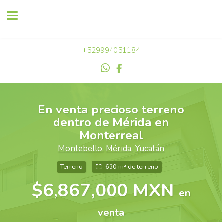
Toggle navigation
+529994051184
En venta precioso terreno
dentro de Mérida en
Monterreal
Montebello
,
Mérida
,
Yucatán
Terreno
630 m² de terreno
$6,867,000 MXN
en
venta