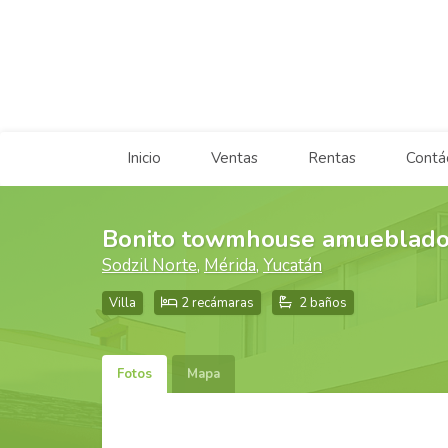
Inicio
Ventas
Rentas
Contá
Bonito towmhouse amueblado
Sodzil Norte
,
Mérida
,
Yucatán
Villa
2 recámaras
2 baños
Fotos
Mapa