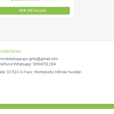
VER DETALLES
ontáctanos
nmoobiliariagrupo.gmp@gmail.com
eléfono/Whatsapp: 9994051184
alle 33 510 A Fracc. Montebello Mérida Yucatán
Powered by
EasyBroker