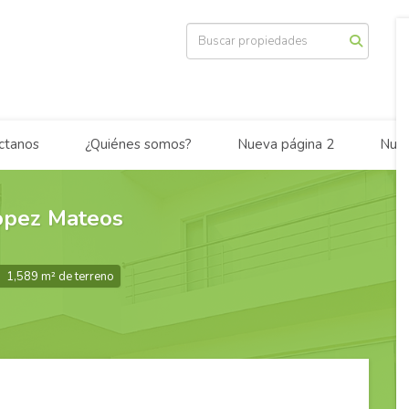
ctanos
¿Quiénes somos?
Nueva página 2
Nuev
opez Mateos
v
1,589 m² de terreno