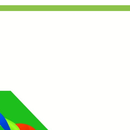
Powered by
EasyBroker