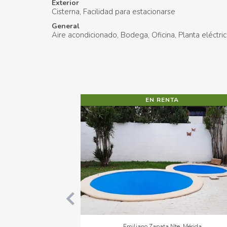
Exterior
Cisterna
Facilidad para estacionarse
General
Aire acondicionado
Bodega
Oficina
Planta eléctri
EN VENTA
Gran San Pedro Cholul, Mérida