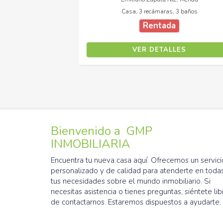
baño
Casa, 2 recámaras, 1 baño
$2,700,000 MXN
VER DETALLES
Bienvenido a GMP
INMOBILIARIA
Encuentra tu nueva casa aquí. Ofrecemos un servici
personalizado y de calidad para atenderte en toda
tus necesidades sobre el mundo inmobiliario. Si
necesitas asistencia o tienes preguntas, siéntete lib
de contactarnos. Estaremos dispuestos a ayudarte.