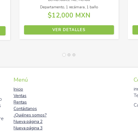
Casa, 2 recámaras, 1 baño
Cas
$2,750,000 MXN
$1
VER DETALLES
Menú
C
i
Inicio
T
Ventas
o
Rentas
C
s
Contáctanos
¿Quiénes somos?
re
Nueva página 2
Nueva página 3