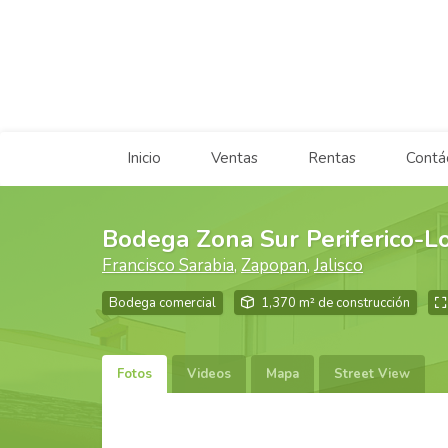
Inicio
Ventas
Rentas
Contá
Bodega Zona Sur Periferico-L
Francisco Sarabia
,
Zapopan
,
Jalisco
Bodega comercial
1,370 m² de construcción
Fotos
Videos
Mapa
Street View