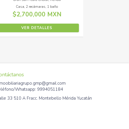
a, 3 recámaras, 4 baños
Departamento, 1 recáma
0,950,000 MXN
Rentada
VER DETALLES
VER DETALL
ontáctanos
nmoobiliariagrupo.gmp@gmail.com
eléfono/Whatsapp: 9994051184
alle 33 510 A Fracc. Montebello Mérida Yucatán