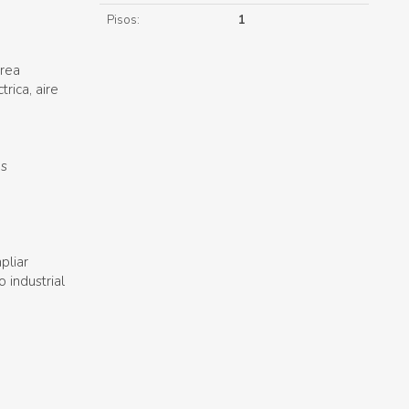
Pisos:
1
área
rica, aire
es
pliar
 industrial