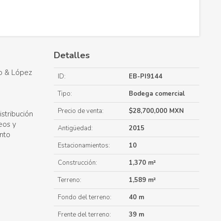
Detalles
co & López
ID:
EB-PI9144
Tipo:
Bodega comercial
Precio de venta:
$28,700,000 MXN
istribución
eos y
Antigüedad:
2015
ento
Estacionamientos:
10
Construcción:
1,370 m²
Terreno:
1,589 m²
Fondo del terreno:
40 m
Frente del terreno:
39 m