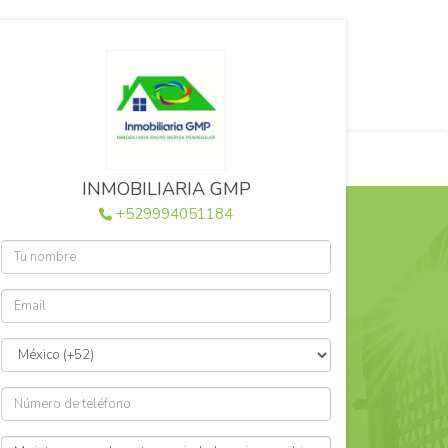
+529994051184
inmobiliariagrupo.gmp@gmail.com
a página 3
INMOBILIARIA GMP
+529994051184
$28,700,000 MXN
en
enta