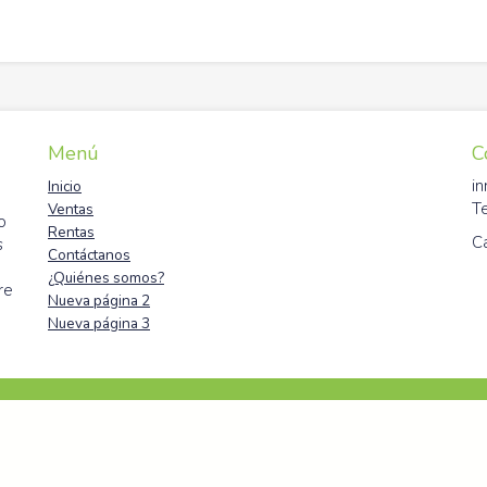
Menú
C
i
Inicio
T
Ventas
o
Rentas
C
s
Contáctanos
¿Quiénes somos?
re
Nueva página 2
Nueva página 3