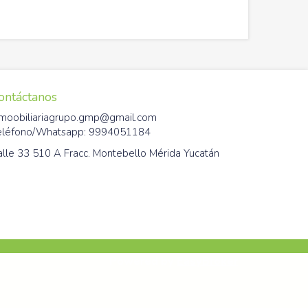
ontáctanos
nmoobiliariagrupo.gmp@gmail.com
eléfono/Whatsapp: 9994051184
alle 33 510 A Fracc. Montebello Mérida Yucatán
Powered by
EasyBroker